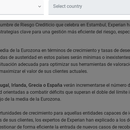
go Crediticio que se celebra en Est
umbre de Riesgo Crediticio que celebra en Estambul, Experian 
 estrategias clave para una gestión más eficiente del riesgo, esp
dia de la Eurozona en términos de crecimiento y tasas de desempl
idas de austeridad en estos países serán mínimas o inexistentes.
situación adecuada para optimizar sus herramientas de valoraci
maximizar el valor de sus clientes actuales.
ugal, Irlanda, Grecia o España
verán incrementarse el número 
orientadas a combatir déficits que superan el doble del límite
jo de la media de la Eurozona.
unidades de crecimiento para aquellas entidades capaces de ide
s de sus clientes, los expertos de Experian han explicado a los
 gestionar de forma eficiente la entrada de nuevos casos de rec