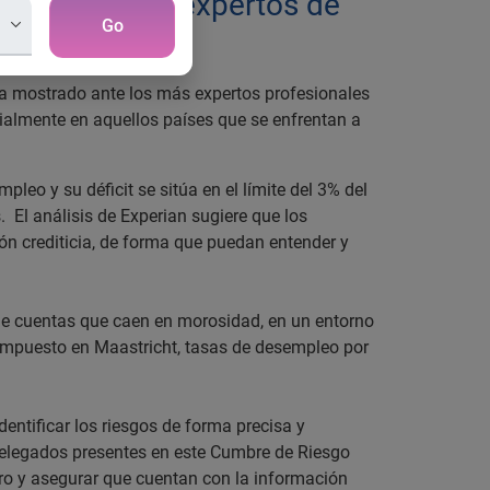
ambul reúne a expertos de
Go
ha mostrado ante los más expertos profesionales
ecialmente en aquellos países que se enfrentan a
eo y su déficit se sitúa en el límite del 3% del
 El análisis de Experian sugiere que los
ón crediticia, de forma que puedan entender y
de cuentas que caen en morosidad, en un entorno
 impuesto en Maastricht, tasas de desempleo por
ntificar los riesgos de forma precisa y
 delegados presentes en este Cumbre de Riesgo
obro y asegurar que cuentan con la información