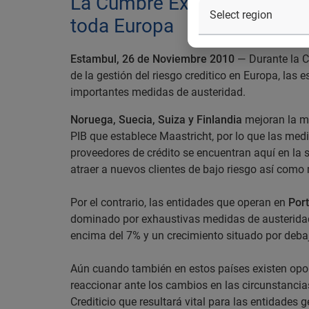
La Cumbre Experian de Ries
toda Europa
Estambul, 26 de Noviembre 2010
— Durante la C
de la gestión del riesgo creditico en Europa, las
importantes medidas de austeridad.
Noruega, Suecia, Suiza y Finlandia
mejoran la me
PIB que establece Maastricht, por lo que las med
proveedores de crédito se encuentran aquí en la 
atraer a nuevos clientes de bajo riesgo así como 
Por el contrario, las entidades que operan en
Port
dominado por exhaustivas medidas de austeridad 
encima del 7% y un crecimiento situado por deba
Aún cuando también en estos países existen oport
reaccionar ante los cambios en las circunstancia
Crediticio que resultará vital para las entidades