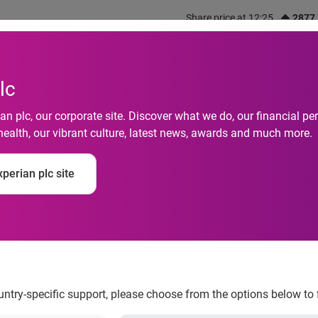
Share price at 12:25
2877
out us
What we do
Investors
Responsibility
lc
n plc, our corporate site. Discover what we do, our financial 
health, our vibrant culture, latest news, awards and much more.
 las principales prior
perian plc site
go crediticio en Euro
ountry-specific support, please choose from the options below to 