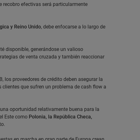
e recobro efectivas será particularmente
lgica y Reino Unido
, debe enfocarse a lo largo de
té disponible, generándose un valioso
strategias de venta cruzada y también reaccionar
B, los proveedores de crédito deben asegurar la
s clientes que sufren un problema de cash flow a
 una oportunidad relativamente buena para la
del Este como
Polonia, la República Checa,
to.
uestas en marcha en gran parte de Europa crean