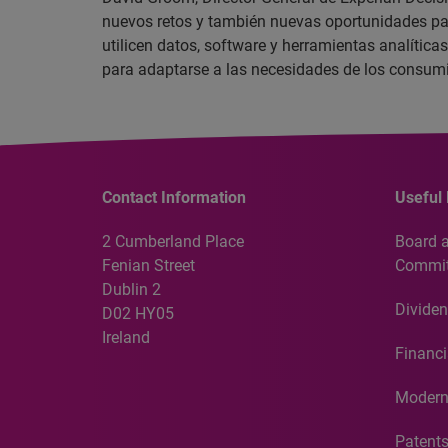
nuevos retos y también nuevas oportunidades para
utilicen datos, software y herramientas analítica
para adaptarse a las necesidades de los consumi
Contact Information
Useful 
2 Cumberland Place
Board 
Fenian Street
Commit
Dublin 2
Dividen
D02 HY05
Ireland
Financi
Modern
Patent