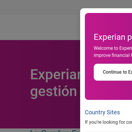
Ab
Experian p
Welcome to Experia
improve financial 
Experian perfila
Continue to Ex
gestión del ries
Country Sites
If you’re looking for c