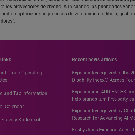
 los proveedores de crédito. Aún cuando las prioridades varían
s podrán optimizar sus procesos de valoración crediticia, gestión
dores”.
Links
Recent news articles
and Group Operating
Experian Recognized in the 2
tee
Disability Index® Across Four
Countries, Including First-Tim
Experian and AUDIENCES part
d and Tax Information
Recognition for Australia
help brands turn first-party c
intelligence into more effecti
al Calendar
Experian Recognized by Chart
media activation
Research for Advancing AI M
 Slavery Statement
Governance in Quantitative
Fastly Joins Experian Agent 
Analytics50 2026
s