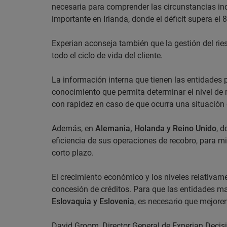
necesaria para comprender las circunstancias ind
importante en Irlanda, donde el déficit supera el 
Experian aconseja también que la gestión del rie
todo el ciclo de vida del cliente.
La información interna que tienen las entidades
conocimiento que permita determinar el nivel de r
con rapidez en caso de que ocurra una situación 
Además, en
Alemania, Holanda y Reino Unido
, 
eficiencia de sus operaciones de recobro, para m
corto plazo.
El crecimiento económico y los niveles relativa
concesión de créditos. Para que las entidades m
Eslovaquia y Eslovenia
, es necesario que mejoren 
David Groom, Director General de Experian Deci