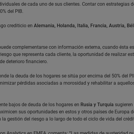
ividuales de cada uno de sus clientes. Contar con estrategias d
80% del PIB.
sgo crediticio en
Alemania, Holanda, Italia, Francia, Austria, Bé
 puede complementarse con información externa, cuando ésta es
iesgo que representa cada cliente, la oportunidad de realizar e
de deterioro financiero.
donde la deuda de los hogares se sitúa por encima del 50% del PI
inimizar pérdidas asociadas a morosidad y rehabilitar a aquello
mente bajos de deuda de los hogares en
Rusia y Turquía
sugieren
aximicen sus oportunidades en estos y otros países de Europa 
la gestión del riesgo a lo largo de todo el ciclo de vida del crédi
sion Analytics en EMEA, comenta: “Las medidas de austeridad p