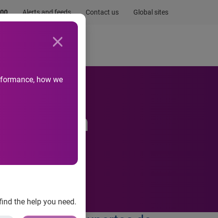
.00
Alerts and feeds
Contact us
Global sites
Newsroom
Life at Experian
performance, how we
idades en
pa
find the help you need.