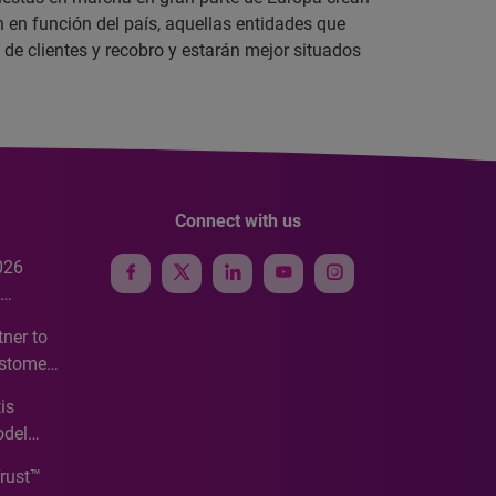
 en función del país, aquellas entidades que
 de clientes y recobro y estarán mejor situados
Connect with us
026
e
ner to
ustomer
ve
is
odel
Trust™