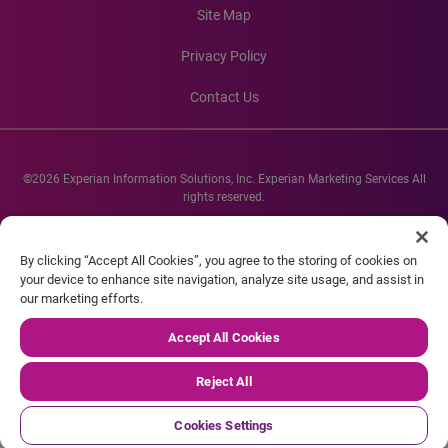
Site Map
Privacy Policy
Contact Us
©2026 Experian Information Solutions, Inc. Experian Marketing Services All
rights reserved.
Experian and the Experian marks used herein are service marks or registered
trademarks of Experian Informations Solutions, Inc. Other product and
By clicking “Accept All Cookies”, you agree to the storing of cookies on
company names mentioned herein are the property of their respective
your device to enhance site navigation, analyze site usage, and assist in
owners.
our marketing efforts.
Accept All Cookies
Reject All
Cookies Settings