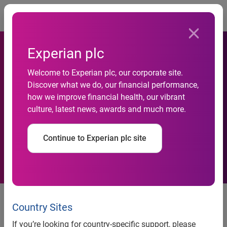
Togg
Experian plc
Welcome to Experian plc, our corporate site.
Discover what we do, our financial performance,
Los Centros Comerciales,
how we improve financial health, our vibrant
culture, latest news, awards and much more.
También De Vacaciones
Continue to Experian plc site
Los Centros Comerciales,
También De Vacaciones
Country Sites
If you’re looking for country-specific support, please