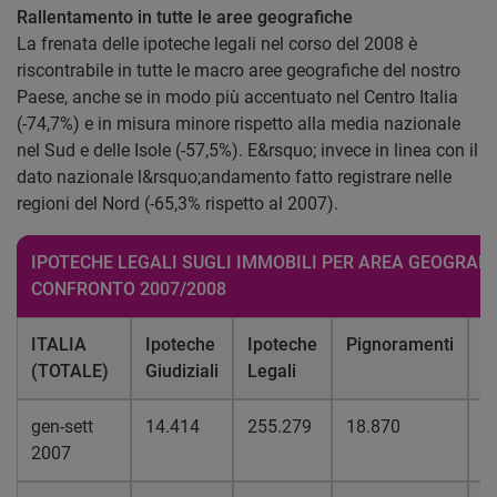
Rallentamento in tutte le aree geografiche
La frenata delle ipoteche legali nel corso del 2008 è
riscontrabile in tutte le macro aree geografiche del nostro
Paese, anche se in modo più accentuato nel Centro Italia
(-74,7%) e in misura minore rispetto alla media nazionale
nel Sud e delle Isole (-57,5%). E&rsquo; invece in linea con il
dato nazionale l&rsquo;andamento fatto registrare nelle
regioni del Nord (-65,3% rispetto al 2007).
IPOTECHE LEGALI SUGLI IMMOBILI PER AREA
GEOGRAFI
CONFRONTO 2007/2008
ITALIA
Ipoteche
Ipoteche
Pignoramenti
T
(TOTALE)
Giudiziali
Legali
gen-sett
14.414
255.279
18.870
2
2007