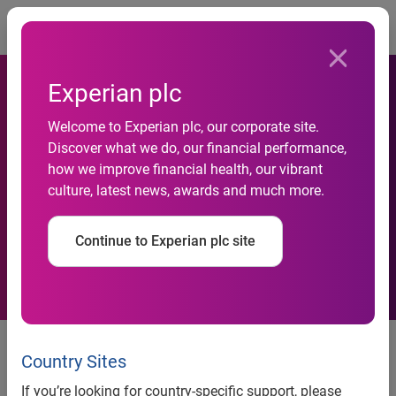
Togg
Experian plc
Welcome to Experian plc, our corporate site.
Discover what we do, our financial performance,
In Netto Calo Le Ipoteche
how we improve financial health, our vibrant
culture, latest news, awards and much more.
Legali Sugli Immobili
Continue to Experian plc site
In Netto Calo Le Ipoteche Legali
Sugli Immobili
Country Sites
If you’re looking for country-specific support, please