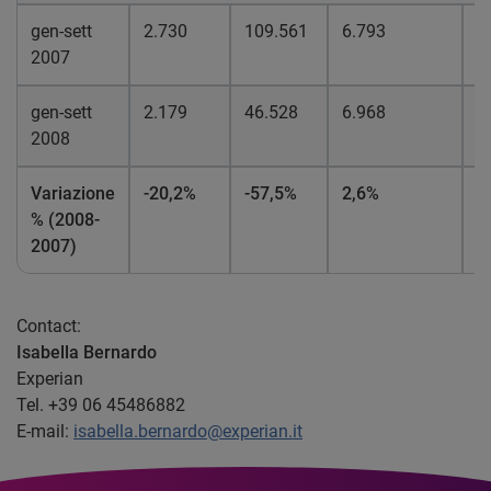
gen-sett
2.730
109.561
6.793
1
2007
gen-sett
2.179
46.528
6.968
5
2008
Variazione
-20,2%
-57,5%
2,6%
-
% (2008-
2007)
Contact:
Isabella Bernardo
Experian
Tel. +39 06 45486882
E-mail:
isabella.bernardo@experian.it