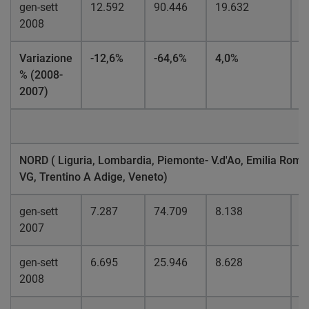
gen-sett
12.592
90.446
19.632
1
2008
Variazione
-12,6%
-64,6%
4,0%
-
% (2008-
2007)
NORD ( Liguria, Lombardia, Piemonte- V.d'Ao, Emilia Rom., 
VG, Trentino A Adige, Veneto)
gen-sett
7.287
74.709
8.138
9
2007
gen-sett
6.695
25.946
8.628
4
2008