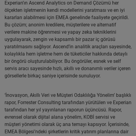
Experian’ın Ascend Analytics on Demand Çözümü her
ölçekten işletmenin kendi modellerini yaratması ve en iyi
kararları alabilmesi için EMEA genelinde faaliyete geçirildi.
Bu çözüm; anonim kredilere, müşterilere ve alternatif
verilere makine öğrenmesi ve yapay zeka tekniklerini
uygulayarak, zengin ve kapsamlı bir pazar iç görüsü
yaratılmasını sağlıyor. Ascend’in analitik araçları sayesinde,
kolaylıkla hem işletme hem de tüketiciler hakkında detaylı
bir öngörü oluşturulabiliyor. Bu öngörüler, esnek ve self
servis aracı sayesinde hızlı, akıllı ve donanımlı veriler içeren
görsellerle birkaç saniye içerisinde sunuluyor.
‘İnovasyon, Akıllı Veri ve Müşteri Odaklılığa Yönelim’ başlıklı
rapor, Forrester Consulting tarafından yürütülen ve Experian
tarafından her yıl yayınlanan raporun üçüncüsü. Rapor,
evrensel olarak dijital alana yönelim, KOBİ servisi ve
müşteri yönetimi olarak üç ana temayı kapsıyor. İçerisinde,
EMEA Bölgesi’ndeki şirketlerin kritik yatırım planlarına dair