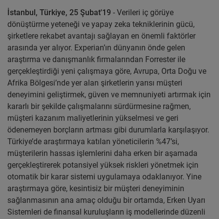
İstanbul, Türkiye, 25 Şubat'19
- Verileri iç görüye
dönüştürme yeteneği ve yapay zeka tekniklerinin gücü,
şirketlere rekabet avantajı sağlayan en önemli faktörler
arasında yer alıyor. Experian’ın dünyanın önde gelen
araştırma ve danışmanlık firmalarından Forrester ile
gerçekleştirdiği yeni çalışmaya göre, Avrupa, Orta Doğu ve
Afrika Bölgesi’nde yer alan şirketlerin yarısı müşteri
deneyimini geliştirmek, güven ve memnuniyeti artırmak için
kararlı bir şekilde çalışmalarını sürdürmesine rağmen,
müşteri kazanım maliyetlerinin yükselmesi ve geri
ödenemeyen borçların artması gibi durumlarla karşılaşıyor.
Türkiye’de araştırmaya katılan yöneticilerin %47’si,
müşterilerin hassas işlemlerini daha erken bir aşamada
gerçekleştirerek potansiyel yüksek riskleri yönetmek için
otomatik bir karar sistemi uygulamaya odaklanıyor. Yine
araştırmaya göre, kesintisiz bir müşteri deneyiminin
sağlanmasının ana amaç olduğu bir ortamda, Erken Uyarı
Sistemleri de finansal kuruluşların iş modellerinde düzenli