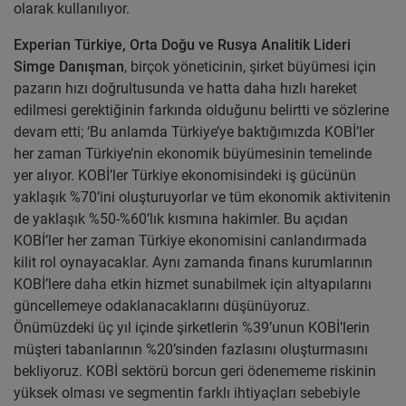
olarak kullanılıyor.
Experian Türkiye, Orta Doğu ve Rusya Analitik Lideri
Simge Danışman
, birçok yöneticinin, şirket büyümesi için
pazarın hızı doğrultusunda ve hatta daha hızlı hareket
edilmesi gerektiğinin farkında olduğunu belirtti ve sözlerine
devam etti; ‘Bu anlamda Türkiye’ye baktığımızda KOBİ’ler
her zaman Türkiye’nin ekonomik büyümesinin temelinde
yer alıyor. KOBİ’ler Türkiye ekonomisindeki iş gücünün
yaklaşık %70’ini oluşturuyorlar ve tüm ekonomik aktivitenin
de yaklaşık %50-%60’lık kısmına hakimler. Bu açıdan
KOBİ’ler her zaman Türkiye ekonomisini canlandırmada
kilit rol oynayacaklar. Aynı zamanda finans kurumlarının
KOBİ’lere daha etkin hizmet sunabilmek için altyapılarını
güncellemeye odaklanacaklarını düşünüyoruz.
Önümüzdeki üç yıl içinde şirketlerin %39’unun KOBİ’lerin
müşteri tabanlarının %20’sinden fazlasını oluşturmasını
bekliyoruz. KOBİ sektörü borcun geri ödenememe riskinin
yüksek olması ve segmentin farklı ihtiyaçları sebebiyle