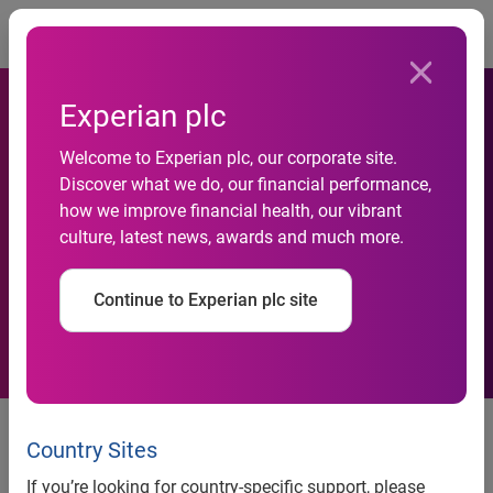
Togg
Experian plc
Welcome to Experian plc, our corporate site.
Discover what we do, our financial performance,
Yapay Zeka Operasyonel
how we improve financial health, our vibrant
culture, latest news, awards and much more.
Maliyetleri %4 Düşürüyor
Continue to Experian plc site
Türkiye de dahil olmak üzere
Avrupa, Orta Doğu ve Afrika’da
Country Sites
700’den fazla üst düzey
If you’re looking for country-specific support, please