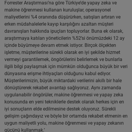
Forrester Araştırması’na göre Türkiye’de yapay zeka ve
makine öğrenmesi kullanan kuruluşlar, operasyonel
maliyetlerini %4 oranında düşürürken, satışları artıran ve
erken müdahalelerle kayıp karşılığını azaltan müşteri
davranışları hakkında ipuçları topluyorlar. Buna ek olarak,
araştırmaya katılan yöneticilerin %52’si önümüzdeki 12 ay
içinde büyümeye devam etmek istiyor. Birçok ölçekten
işletme, müşterilerine sürekli olarak en iyi şekilde hizmet
vermeyi garantilemek, öngörülerini belirlemek ve bunlarla
ilgili bilgi paylaşmak için mümkün olduğunca büyük bir veri
dünyasına erişme ihtiyaçları olduğunu kabul ediyor.
Müşterilerimizin, büyük miktardaki verilerini akıllı bir hale
dönüştürerek rekabet avantajı sağlıyoruz. Aynı zamanda
uygulanabilir öngörüler, makine öğrenmesi ve yapay zeka
konusunda en yeni tekniklerle destek olarak herkes için en
iyi sonuçların elde edilmesine destek oluyoruz. Sürekli
gelişim çağındayız ve böyle bir ortamda rekabet etmenin en
uygun maliyetli yolu, makine öğrenmesi ve yapay zekanın
gücünü kullanmak.’